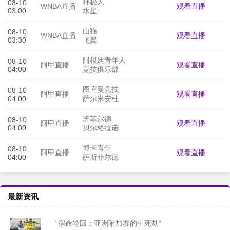
神秘人
08-10
观看直播
WNBA直播
03:00
水星
山猫
08-10
观看直播
WNBA直播
03:30
飞翼
阿根廷青年人
08-10
观看直播
阿甲直播
04:00
竞技俱乐部
图库曼竞技
08-10
观看直播
阿甲直播
04:00
萨尔米安杜
班菲尔德
08-10
观看直播
阿甲直播
04:00
贝尔格拉诺
博卡青年
08-10
观看直播
阿甲直播
04:00
萨斯菲尔德
最新资讯
“宿命轮回：亚洲附加赛的生死劫”