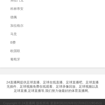
弗拉门戈
科林蒂安
德佩
加拉格尔
马竞
B费
欧国联
葡萄牙
24直播网提供足球直播、足球在线直播、足球直播吧、足球直播
无插件、足球视频免费在线观看、足球录像回放、足球视频以及
足球直播,足球直播等,我们努力做最好的体育直播网。
Copyright © 24直播网 版权所有 更新时间2026年02月06日22时45分