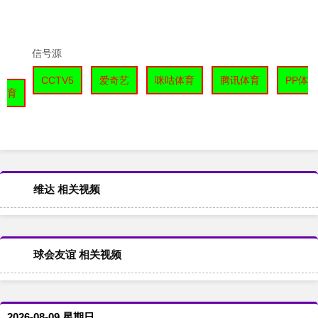
信号源
CCTV5
爱奇艺
咪咕体育
腾讯体育
PP体
育
维达 相关视频
球会友谊 相关视频
2026-08-09 星期日