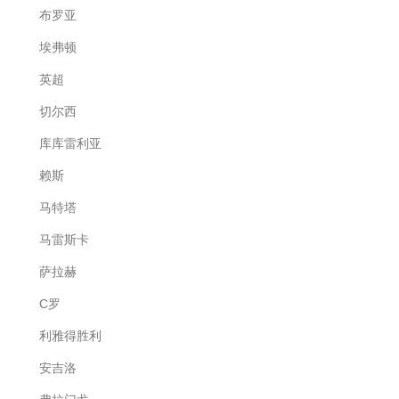
布罗亚
埃弗顿
英超
切尔西
库库雷利亚
赖斯
马特塔
马雷斯卡
萨拉赫
C罗
利雅得胜利
安吉洛