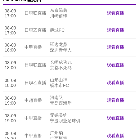
东京绿茵
08-09
观看直播
日职联直播
17:00
川崎前锋
08-09
观看直播
日职乙直播
磐城FC
17:00
延边龙鼎
08-09
观看直播
中甲直播
18:00
深圳青年人
长崎成功丸
08-09
观看直播
日职联直播
18:00
京都不死鸟
山形山神
08-09
观看直播
日职乙直播
18:00
枥木市FC
河南队
08-09
观看直播
中超直播
19:00
青岛西海岸
无锡吴钩
08-09
观看直播
中甲直播
19:00
宁波职业足球俱乐部
广州豹
08-09
观看直播
中甲直播
19:30
广西恒宸